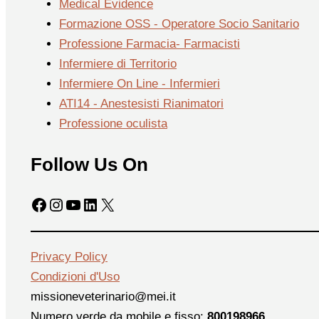
Medical Evidence
Formazione OSS - Operatore Socio Sanitario
Professione Farmacia- Farmacisti
Infermiere di Territorio
Infermiere On Line - Infermieri
ATI14 - Anestesisti Rianimatori
Professione oculista
Follow Us On
Facebook
Instagram
YouTube
LinkedIn
X
Privacy Policy
Condizioni d'Uso
missioneveterinario@mei.it
Numero verde da mobile e fisso:
800198966