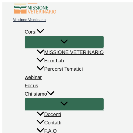
Vai
al
Missione Veterinario
contenuto
Corsi
MISSIONE VETERINARIO
Ecm Lab
Percorsi Tematici
webinar
Focus
Chi siamo
Docenti
Contatti
F.A.Q