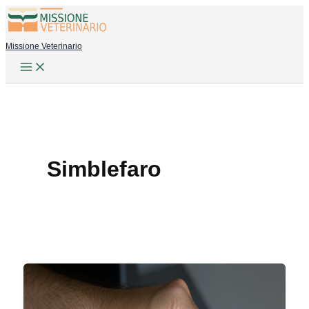
Vai
al
Missione Veterinario
contenuto
Simblefaro