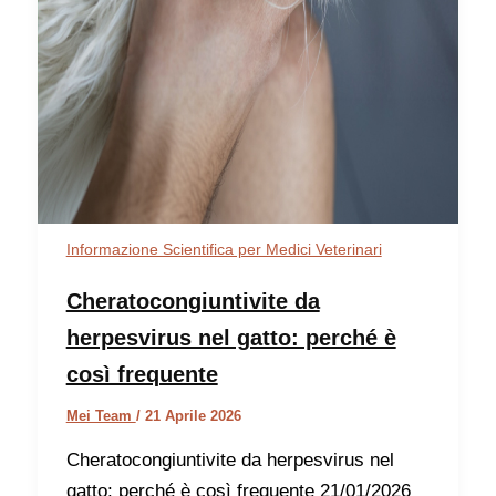
Informazione Scientifica per Medici Veterinari
Cheratocongiuntivite da
herpesvirus nel gatto: perché è
così frequente
Mei Team
/
21 Aprile 2026
Cheratocongiuntivite da herpesvirus nel
gatto: perché è così frequente 21/01/2026