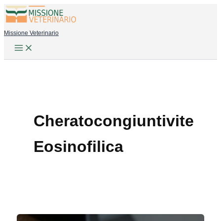
Vai
al
Missione Veterinario
contenuto
Cheratocongiuntivite
Eosinofilica