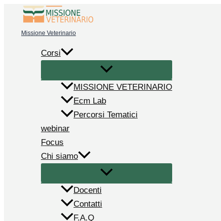
Vai
al
Missione Veterinario
contenuto
Corsi
MISSIONE VETERINARIO
Ecm Lab
Percorsi Tematici
webinar
Focus
Chi siamo
Docenti
Contatti
F.A.Q