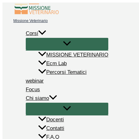
Vai
al
Missione Veterinario
contenuto
Corsi
MISSIONE VETERINARIO
Ecm Lab
Percorsi Tematici
webinar
Focus
Chi siamo
Docenti
Contatti
F.A.Q