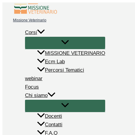
Vai
al
Missione Veterinario
contenuto
Corsi
MISSIONE VETERINARIO
Ecm Lab
Percorsi Tematici
webinar
Focus
Chi siamo
Docenti
Contatti
F.A.Q