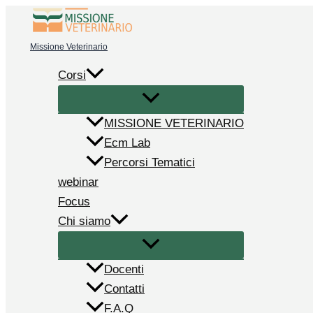
Vai
al
Missione Veterinario
contenuto
Corsi
MISSIONE VETERINARIO
Ecm Lab
Percorsi Tematici
webinar
Focus
Chi siamo
Docenti
Contatti
F.A.Q