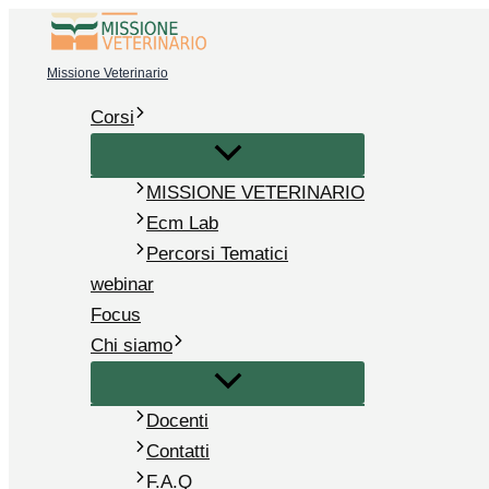
Vai
al
Missione Veterinario
contenuto
Corsi
MISSIONE VETERINARIO
Ecm Lab
Percorsi Tematici
webinar
Focus
Chi siamo
Docenti
Contatti
F.A.Q