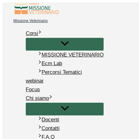
Vai
al
Missione Veterinario
contenuto
Corsi
MISSIONE VETERINARIO
Ecm Lab
Percorsi Tematici
webinar
Focus
Chi siamo
Docenti
Contatti
F.A.Q