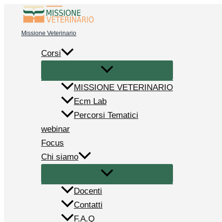
Vai
al
Missione Veterinario
contenuto
Corsi
MISSIONE VETERINARIO
Ecm Lab
Percorsi Tematici
webinar
Focus
Chi siamo
Docenti
Contatti
F.A.Q