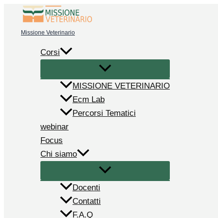
Vai
al
Missione Veterinario
contenuto
Corsi
MISSIONE VETERINARIO
Ecm Lab
Percorsi Tematici
webinar
Focus
Chi siamo
Docenti
Contatti
F.A.Q